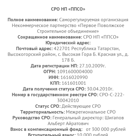
СРО НП «ППСО»
Полное наименование:
Саморегулируемая организация
Некоммерческое партнерство «Первое Поволжское
Строительное объединение»
Сокращенное наименование:
СРО НП «ППСО»
Юридический адрес:
Почтовый адрес:
422701 Республика Татарстан,
Высокогорский район, с. Высокая Гора Б. Красная ул., д.
178 Б.
Дата регистрации НП:
27.10.2009г.
ОГРН:
1091600004000
ИНН:
1616020990
КПП:
161601001
Дата получения статуса СРО:
30.04.2010г.
Номер в государственном реестре СРО:
СРО-С-222-
30042010
Статус СРО:
Действующее СРО
Территориальность:
Межрегиональное СРО
Руководство СРО:
Генеральный директор: Шигапов
Альберт Айратович
Взнос в компенсационный фонд:
от 300 000 рублей
Вступительный взнос:
10 000 рублей